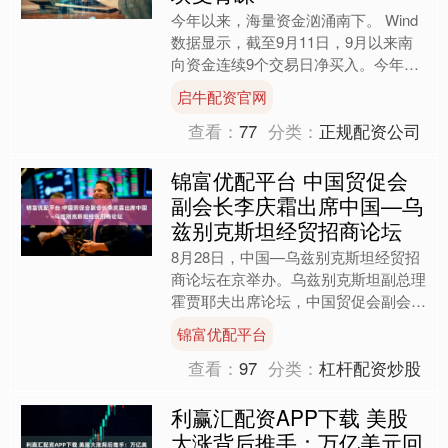
今年以来，海量资金汹涌南下。 Wind
数据显示，截至9月11日，9月以来南
向资金连续9个交易日净买入。今年以
来，南向资金累计净流入金额已突破1
启牛配资官网
万亿港元关口，较2....
查看：
77
分类：
正规配资公司
锦富优配平台 中国贸促会
副会长李庆霜出席中国—乌
兹别克斯坦经贸招商论坛
8月28日，中国—乌兹别克斯坦经贸招
商论坛在京举办。乌兹别克斯坦副总理
霍贾耶夫出席论坛，中国贸促会副会长
李庆霜出席并致辞。 李庆霜表示，中
锦富优配平台
乌高质量共建“一带一路....
查看：
97
分类：
杠杆配资炒股
利赢汇配资APP下载 美股
大涨背后推手：万亿美元回