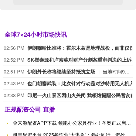
全球7×24小时市场快讯
02:56 PM
伊朗穆哈比准将：霍尔木兹是地理战役，
02:52 PM
SK崔泰源和卢素英对财产分割案重审判决的上诉期限为判决书送达之日起14日内。双方于本月1日零时收到判决书‌，可在14日之前
02:51 PM
伊朗外长称将继续坚持抵抗立场
当地时间9日，伊朗外长阿拉格齐在谈及近期地区冲突时表示，伊朗遭到美国和以色列的军事打击，并出现人员伤亡，伊朗不会忘记近期冲突中的死者。他表示，“我们既不会忘记，也不会原谅”。阿拉格齐表示，面对外部压力，伊朗将继续坚持其抵抗立场，维护国家独立和尊严。（央视新闻）
02:43 PM
也门胡塞武装：此次针对行
02:38 PM
印尼一
正规配资公司 直播
金来源配资APP下载 领跑办公家具行业！圣奥正式启动ISO
凯丰配资平台 2025餐饮业“大逃杀”：卷死同行，饿死自己的