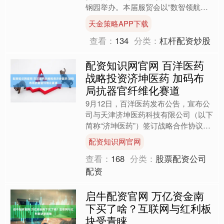
钢园举办。本届服贸会以“数智领航，
服贸焕新”为主题，为世界各国展示推
天金策略APP下载
介服务领域最新....
查看：
134
分类：
杠杆配资炒股
配资知识网官网 百洋医药
战略投资济坤医药 加码布
局抗器官纤维化赛道
9月12日，百洋医药发布公告，宣布公
司与天津济坤医药科技有限公司（以下
简称“济坤医药”）签订战略合作协议，
百洋医药战略投资济坤医药，拟持有其
配资知识网官网
24%股权，进而锁定....
查看：
168
分类：
股票配资公司
配资
启牛配资官网 万亿资金南
下买了啥？互联网与红利板
块受青睐