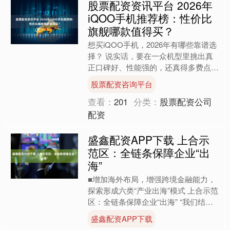
股票配资资讯平台 2026年
iQOO手机推荐榜：性价比
旗舰哪款值得买？
想买iQOO手机，2026年有哪些靠谱选
择？ 说实话，要在一众机型里挑出真
正口碑好、性能强的，还真得多费点
心。iQOO不只是vivo的一个“副牌”，这
股票配资咨询平台
些年靠着性....
查看：
201
分类：
股票配资公司
配资
盛鑫配资APP下载 上合示
范区：全链条保障企业“出
海”
■增加海外布局，增强跨境金融能力，
探索形成六类“产业出海”模式 上合示范
区：全链条保障企业“出海” “我们结合
机器人、AI技术做了一款导轨移动式充
盛鑫配资APP下载
电机器人，主要....