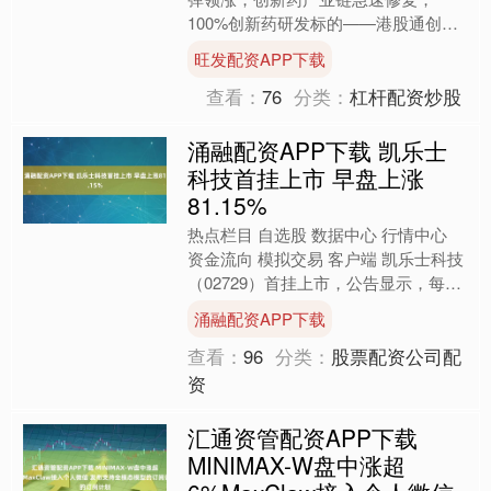
100%创新药研发标的——港股通创新
药ETF（520880）、高CXO含量的港
旺发配资APP下载
股通医疗ETF华....
查看：
76
分类：
杠杆配资炒股
涌融配资APP下载 凯乐士
科技首挂上市 早盘上涨
81.15%
热点栏目 自选股 数据中心 行情中心
资金流向 模拟交易 客户端 凯乐士科技
（02729）首挂上市，公告显示，每股
定价16.66港元，共发行3679.8万股股
涌融配资APP下载
份....
查看：
96
分类：
股票配资公司配
资
汇通资管配资APP下载
MINIMAX-W盘中涨超