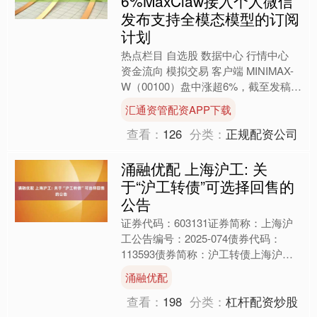
6%MaxClaw接入个人微信
发布支持全模态模型的订阅
计划
热点栏目 自选股 数据中心 行情中心
资金流向 模拟交易 客户端 MINIMAX-
W（00100）盘中涨超6%，截至发稿，
股价上涨3.11%，现报945港元，成....
汇通资管配资APP下载
查看：
126
分类：
正规配资公司
涌融优配 上海沪工: 关
于“沪工转债”可选择回售的
公告
证券代码：603131证券简称：上海沪
工公告编号：2025-074债券代码：
113593债券简称：沪工转债上海沪工
焊接集团股份有限公司本公司董事会及
涌融优配
全体董事保证....
查看：
198
分类：
杠杆配资炒股