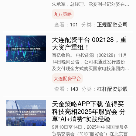
朱承军，总经理、党委副书记刘姿在陕
西西安拜会国家电网副总工程师兼西北
九八策略
分部主任、党委....
查看：
101
分类：
正规配资公司
大连配资平台 002128，重
大资产重组！
百亿收购。 电投能源（002128）11月
14日晚间公告，公司拟通过发行股份
及支付现金方式购买国家电投集团内蒙
古白音华煤电有限公司100%股权，同
大连配资平台
时，公司拟向不....
查看：
143
分类：
杠杆配资炒股
天金策略APP下载 值得买
科技亮相2025年服贸会 分
享“AI+消费”实践经验
9月10日至14日，2025年中国国际服务
贸易交易会（简称“服贸会”）在北京首