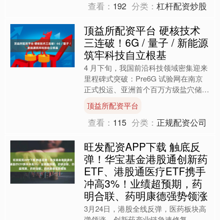
查看：
192
分类：
杠杆配资炒股
顶益所配资平台 硬核技术
三连破！6G / 量子 / 新能源
筑牢科技自立根基
4 月下旬，我国前沿科技领域密集迎来
里程碑式突破：Pre6G 试验网在南京
正式投运、亚洲首个百万方级盐穴储氢
工程落地河南、量子计算实现千比特算
顶益所配资平台
力规模化服务，三大....
查看：
115
分类：
正规配资公司
旺发配资APP下载 触底反
弹！华宝基金港股通创新药
ETF、港股通医疗ETF携手
冲高3%！业绩超预期，药
明合联、药明康德强势领涨
3月24日，港股全线反弹，医药板块高
弹领涨，创新药产业链急速修复，